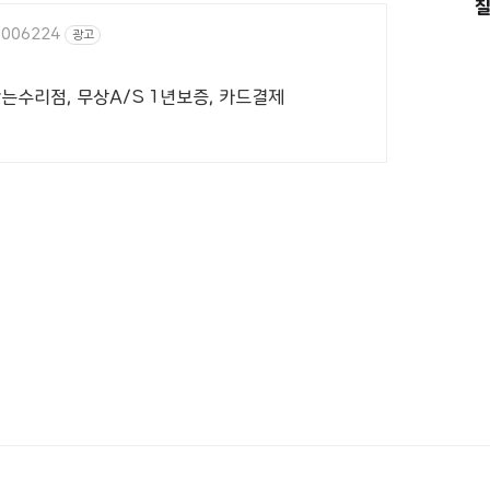
질
90006224
광고
찾는수리점, 무상A/S 1년보증, 카드결제