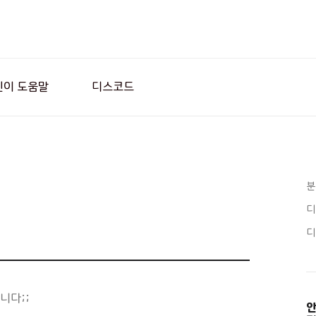
린이 도움말
디스코드
분
디
디
니다;;