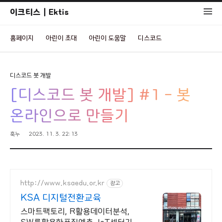
이크티스 | Ektis
홈페이지
아린이 초대
아린이 도움말
디스코드
디스코드 봇 개발
[디스코드 봇 개발] #1 - 봇
온라인으로 만들기
훅누
2023. 11. 3. 22:13
http://www.ksaedu.or.kr
광고
KSA 디지털전환교육
스마트팩토리, R활용데이터분석,