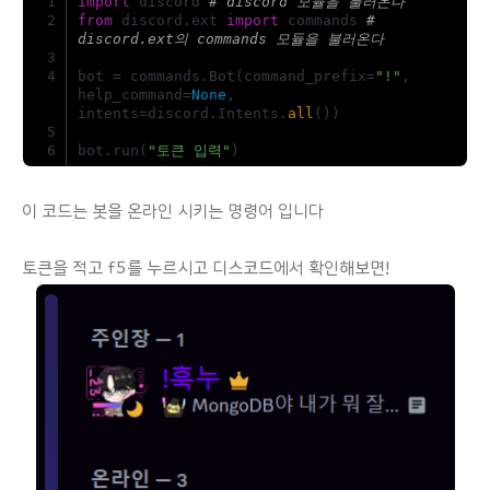
import
 discord 
# discord 모듈을 불러온다
from
 discord.ext 
import
 commands 
# 
discord.ext의 commands 모듈을 불러온다
bot = commands.Bot
(
command_prefix=
"!"
, 
help_command=
None
, 
intents=discord.Intents.
all
(
)
)
bot.run
(
"토큰 입력"
)
이 코드는 봇을 온라인 시키는 명령어 입니다
토큰을 적고 f5를 누르시고 디스코드에서 확인해보면!