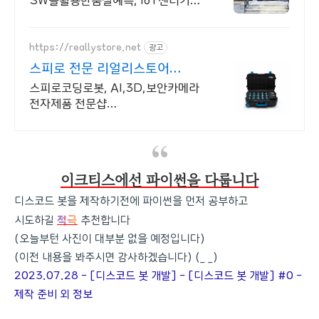
SW를활용한품질예측, IoT센터기술,
파이썬활용
https://reallystore.net
광고
스피로 전문 리얼리스토어
코딩교육을 쉽고 재밌게
스피로코딩로봇, AI,3D,보안카메라
전자제품 전문샵
스피로볼트코딩로봇,
스피로볼트파워팩, 스피로미니등
스피로 전문몰
이크티스에선 파이썬을 다룹니다
디스코드 봇을 제작하기전에 파이썬을 먼저 공부하고
적극
시도하길
추천합니다
(오늘부턴 사진이 대부분 없을 예정입니다)
(이전 내용을 봐주시면 감사하겠습니다) (_ _)
2023.07.28 - [디스코드 봇 개발] - [디스코드 봇 개발] #0 -
제작 준비 외 정보