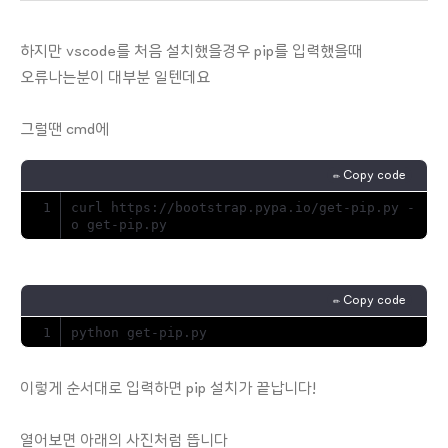
하지만 vscode를 처음 설치했을경우 pip를 입력했을때
오류나는분이 대부분 일텐데요
그럴땐 cmd에
✏️ Copy code
curl https://bootstrap.pypa.io/get-pip.py -
o get-pip.py
✏️ Copy code
python get-pip.py
이렇게 순서대로 입력하면 pip 설치가 끝납니다!
열어보면 아래의 사진처럼 뜹니다